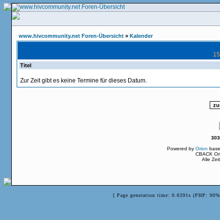
www.hivcommunity.net Foren-Übersicht
»
Kalender
15
Titel
Zur Zeit gibt es keine Termine für dieses Datum.
303
Powered by
Orion
base
CBACK Ori
Alle Ze
[ Page generation time: 0.0391s (PHP: 90%