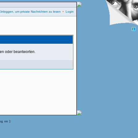
Einloggen, um private Nachrichten zu lesen
•
Login
ben oder beantworten.
ug on ]