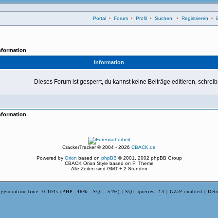
Portal
•
Forum
•
Profil
•
Suchen
•
Registrieren
•
nformation
Information
Dieses Forum ist gesperrt, du kannst keine Beiträge editieren, schrei
nformation
CrackerTracker © 2004 - 2026
CBACK.de
Powered by
Orion
based on
phpBB
© 2001, 2002 phpBB Group
CBACK Orion Style based on FI Theme
Alle Zeiten sind GMT + 2 Stunden
 generation time: 0.104s (PHP: 46% - SQL: 54%) | SQL queries: 13 | GZIP enabled | Deb