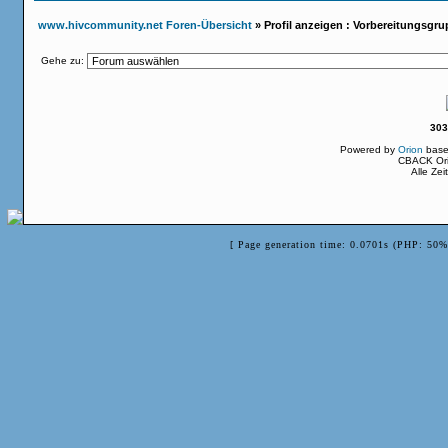
www.hivcommunity.net Foren-Übersicht
» Profil anzeigen : Vorbereitungsgr
Gehe zu:
303
Powered by
Orion
base
CBACK Ori
Alle Ze
[ Page generation time: 0.0701s (PHP: 50%