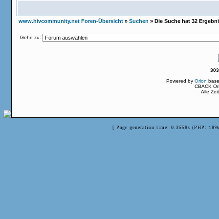
www.hivcommunity.net Foren-Übersicht
»
Suchen
» Die Suche hat 32 Ergebn
Gehe zu:
303
Powered by
Orion
base
CBACK Ori
Alle Ze
[ Page generation time: 0.3558s (PHP: 18%