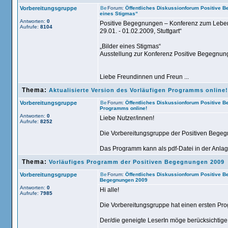
Vorbereitungsgruppe
Forum:
Öffentliches Diskussionforum Positive 
eines Stigmas“
Antworten:
0
Positive Begegnungen – Konferenz zum Leben
Aufrufe:
8104
29.01. - 01.02.2009, Stuttgart“
„Bilder eines Stigmas“
Ausstellung zur Konferenz Positive Begegnu
Liebe Freundinnen und Freun ...
Thema:
Aktualisierte Version des Vorläufigen Programms online!
Vorbereitungsgruppe
Forum:
Öffentliches Diskussionforum Positive 
Programms online!
Antworten:
0
Liebe Nutzer/innen!
Aufrufe:
8252
Die Vorbereitungsgruppe der Positiven Begegn
Das Programm kann als pdf-Datei in der Anlage
Thema:
Vorläufiges Programm der Positiven Begegnungen 2009
Vorbereitungsgruppe
Forum:
Öffentliches Diskussionforum Positive 
Begegnungen 2009
Antworten:
0
Hi alle!
Aufrufe:
7985
Die Vorbereitungsgruppe hat einen ersten Pro
Der/die geneigte LeserIn möge berücksichtige