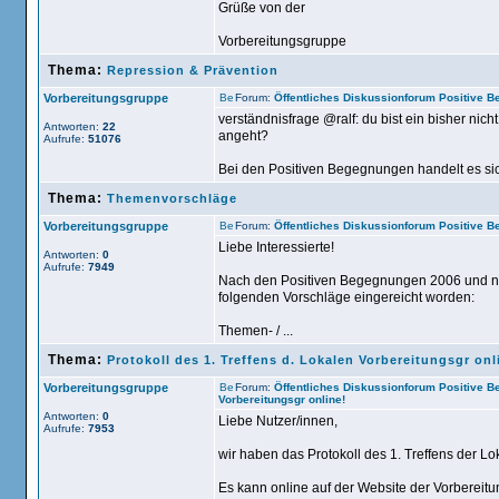
Grüße von der
Vorbereitungsgruppe
Thema:
Repression & Prävention
Vorbereitungsgruppe
Forum:
Öffentliches Diskussionforum Positive 
verständnisfrage @ralf: du bist ein bisher nich
Antworten:
22
angeht?
Aufrufe:
51076
Bei den Positiven Begegnungen handelt es sich
Thema:
Themenvorschläge
Vorbereitungsgruppe
Forum:
Öffentliches Diskussionforum Positive 
Liebe Interessierte!
Antworten:
0
Aufrufe:
7949
Nach den Positiven Begegnungen 2006 und na
folgenden Vorschläge eingereicht worden:
Themen- / ...
Thema:
Protokoll des 1. Treffens d. Lokalen Vorbereitungsgr onl
Vorbereitungsgruppe
Forum:
Öffentliches Diskussionforum Positive 
Vorbereitungsgr online!
Antworten:
0
Liebe Nutzer/innen,
Aufrufe:
7953
wir haben das Protokoll des 1. Treffens der Lo
Es kann online auf der Website der Vorbereit