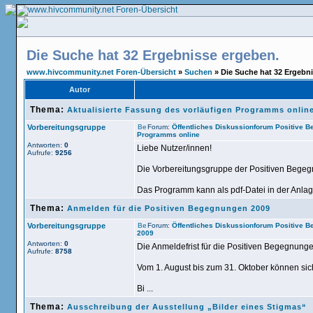
Die Suche hat 32 Ergebnisse ergeben.
www.hivcommunity.net Foren-Übersicht
»
Suchen
» Die Suche hat 32 Ergebn
Autor
Thema:
Aktualisierte Fassung des vorläufigen Programms onlin
Vorbereitungsgruppe
Forum:
Öffentliches Diskussionforum Positive 
Programms online
Antworten:
0
Liebe Nutzer/innen!
Aufrufe:
9256
Die Vorbereitungsgruppe der Positiven Begegn
Das Programm kann als pdf-Datei in der Anlage
Thema:
Anmelden für die Positiven Begegnungen 2009
Vorbereitungsgruppe
Forum:
Öffentliches Diskussionforum Positive 
2009
Antworten:
0
Die Anmeldefrist für die Positiven Begegnunge
Aufrufe:
8758
Vom 1. August bis zum 31. Oktober können sich
Bi ...
Thema:
Ausschreibung der Ausstellung „Bilder eines Stigmas“