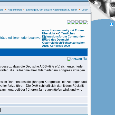
en
•
Registrieren
•
Einloggen, um private Nachrichten zu lesen
•
Login
www.hivcommunity.net Foren-
Übersicht
»
Öffentliches
Diskussionsforum Community-
Board des Deutsch/
Österreichisch/Schweizerischen
AIDS-Kongress 2009
gesetzt, dass die Deutsche AIDS-Hilfe e.V. sich entschieden
nstellen, die Teilnahme ihrer Mitarbeiter am Kongress absagen
ties im Rahmen des diesjährigen Kongresses einzubringen und
ter fortzuführen. Die DAH schließt sich damit dem Rücktritt
sammenarbeit der früheren Jahre anknüpfen wird, und wird