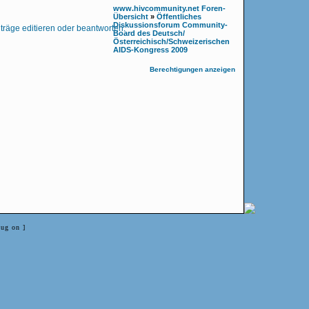
www.hivcommunity.net Foren-
Übersicht
»
Öffentliches
Diskussionsforum Community-
Board des Deutsch/
Österreichisch/Schweizerischen
AIDS-Kongress 2009
Berechtigungen anzeigen
ug on ]