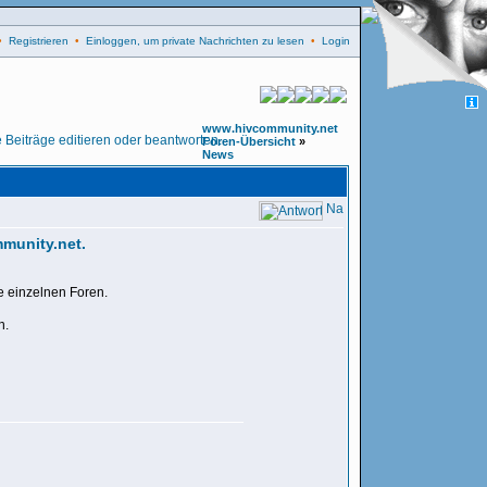
•
Registrieren
•
Einloggen, um private Nachrichten zu lesen
•
Login
www.hivcommunity.net
Foren-Übersicht
»
News
munity.net.
e einzelnen Foren.
n.