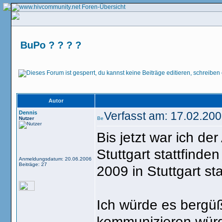
BuPo ? ? ? ?
Autor
Dennis
Verfasst am: 17.02.20
Nutzer
Bis jetzt war ich d
Stuttgart stattfinden
Anmeldungsdatum: 20.06.2006
Beiträge: 27
2009 in Stuttgart sta
Ich würde es bergüß
kommunizieren würde