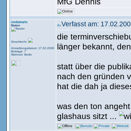
MfG Dennis
ondamaris
Verfasst am: 17.02.200
Nutzer
die terminverschieb
Geschlecht:
länger bekannt, den
Anmeldungsdatum: 17.02.2008
Beiträge: 7
Wohnort: Berlin
statt über die publi
nach den gründen v
hat die dah ja diese
was den ton angeht .
glashaus sitzt ...