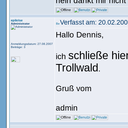
nein dankt mir nicht
epikrise
Verfasst am: 20.02.200
Administrator
Hallo Dennis,
Anmeldungsdatum: 27.08.2007
Beiträge: 3
schließe hie
ich
Trollwald
.
Gruß vom
admin