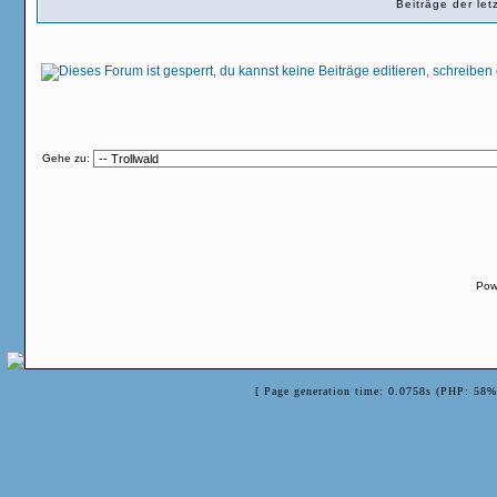
Beiträge der le
Gehe zu:
Pow
[ Page generation time: 0.0758s (PHP: 58%