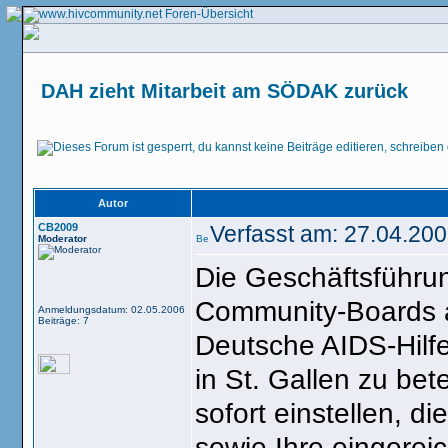
DAH zieht Mitarbeit am SÖDAK zurück
Autor
CB2009
Verfasst am: 27.04.20
Moderator
Die Geschäftsführun
Community-Boards am
Anmeldungsdatum: 02.05.2006
Beiträge: 7
Deutsche AIDS-Hilfe
in St. Gallen zu bet
sofort einstellen, 
sowie Ihre eingerei